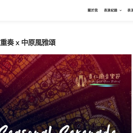
關於我
表演紀錄
表
重奏 x 中原風雅頌