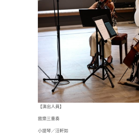
【演出人員】
敘樂三重奏
小提琴／汪軒如