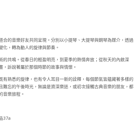
道合的音樂好友共同呈現。分別以小提琴、大提琴與鋼琴為媒介，透過
變化，轉為動人的旋律與節奏。
術的共鳴。從春日的輕盈明亮，到夏季的熱情奔放；從秋天的內斂深
畫，訴說著屬於那個時節的故事與情懷。
既有熟悉的旋律，也有令人耳目一新的詮釋，每個節氣皆蘊藏著多樣的
且難忘的午後時光，無論是資深樂迷，或初次接觸古典音樂的朋友，都
的音樂旅程。
37a