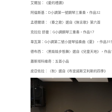
艾爾加：《愛的禮讚》
阿倫斯基：D小調第一號鋼琴三重奏，作品32
孟德爾頌：〈春之歌〉選自《無言歌》第六首
克拉拉 舒曼：G小調鋼琴三重奏，作品17
韋瓦第：G小調第二號小提琴協奏曲《夏》，作品31
德布西：〈黑娃娃步態舞〉選自《兒童天地》，作品1
蕭斯塔科維奇：五首小品
皮亞佐拉：〈秋〉選自《布宜諾斯艾利斯的四季》