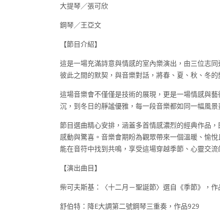
大提琴／張可欣
鋼琴／王亞文
【節目介紹】
這是一場充滿詩意與情感的室內樂演出，由三位志同
彼此之間的默契，與音樂對話，將春、夏、秋、冬的
這場音樂會不僅僅是技術的展現，更是一場情感與藝
沉，到冬日的靜謐優雅，每一段音樂都如同一幅風景
節目選曲精心安排，涵蓋多首情感濃烈的經典作品，
感動與驚喜。音樂會期盼為觀眾帶來一個溫暖、愉悅
能在音符中找到共鳴，享受這場穿越季節、心靈交流
【演出曲目】
柴可夫斯基：〈十二月－聖誕節〉選自《季節》，作品
舒伯特：降E大調第二號鋼琴三重奏，作品929