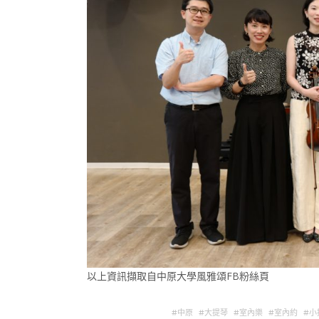
以上資訊擷取自中原大學風雅頌FB粉絲頁
中原
大提琴
室內樂
室內約
小