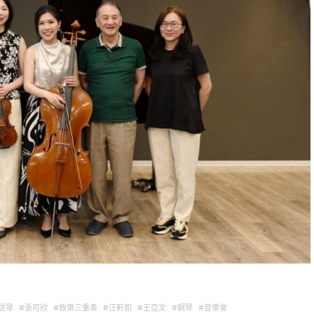
提琴
張可欣
敘樂三重奏
汪軒如
王亞文
鋼琴
音樂會