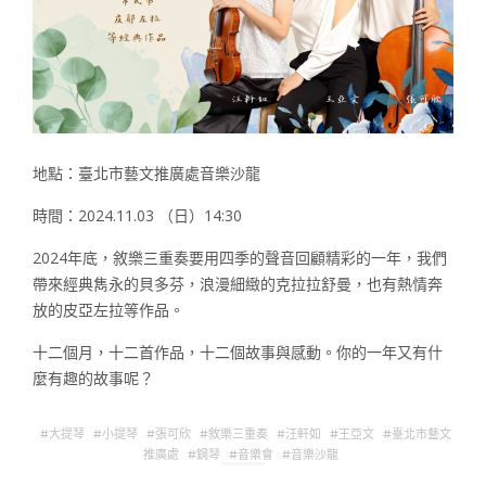
地點：臺北市藝文推廣處音樂沙龍
時間：2024.11.03 （日）14:30
2024年底，敘樂三重奏要用四季的聲音回顧精彩的一年，我們
帶來經典雋永的貝多芬，浪漫細緻的克拉拉舒曼，也有熱情奔
放的皮亞左拉等作品。
十二個月，十二首作品，十二個故事與感動。你的一年又有什
麼有趣的故事呢？
大提琴
小提琴
張可欣
敘樂三重奏
汪軒如
王亞文
臺北市藝文
推廣處
鋼琴
音樂會
音樂沙龍