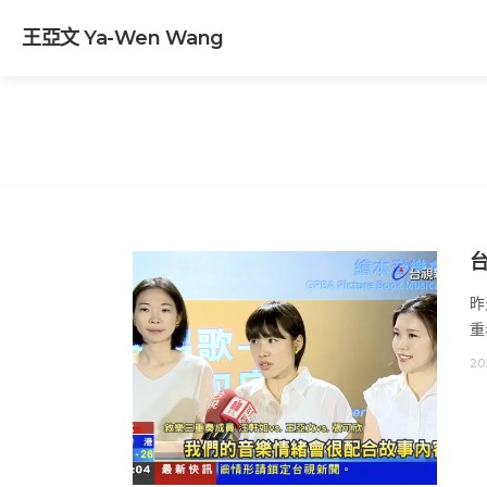
王亞文 Ya-Wen Wang
台
昨
重
20