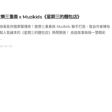
樂三重奏 x Muzikids《星期三的麵包店》
焙香氣伴隨樂聲傳來！敘樂三重奏與 Muzikids 聯手打造，取自作者陳怡
超人氣繪本的《星期三的麵包店》熱鬧開張！ 由說故事姊姊一慧精彩
…
26-04-03