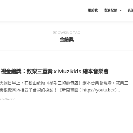
關於我
表演紀錄
表
BROWSING TAG
金繪獎
視金繪獎：敘樂三重奏 x Muzikids 繪本音樂會
天週日早上，在松山菸廠《星期三的麵包店》繪本音樂會現場，敘樂三
奏很驚喜地接受了台視的採訪！《新聞畫面：https://youtu.be/S…
26-04-27