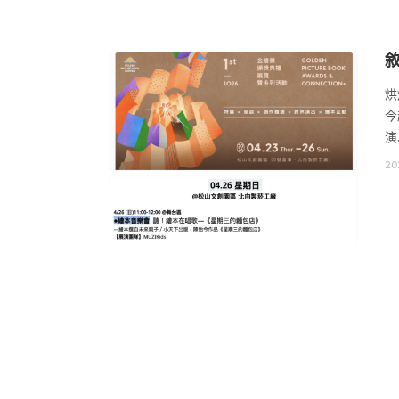
敘
烘
今
演
20