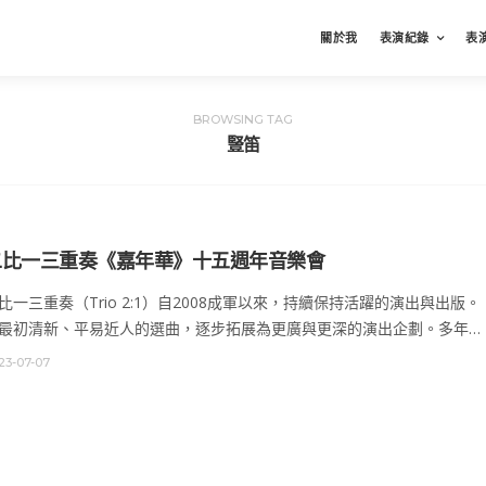
關於我
表演紀錄
表
BROWSING TAG
豎笛
二比一三重奏《嘉年華》十五週年音樂會
比一三重奏（Trio 2:1）自2008成軍以來，持續保持活躍的演出與出版。
最初清新、平易近人的選曲，逐步拓展為更廣與更深的演出企劃。多年…
23-07-07