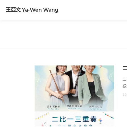
王亞文 Ya-Wen Wang
二
從
20